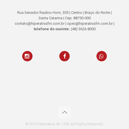
Rua Senador Raulino Horn, 305 | Centro | Braço do Norte |
Santa Catarina | Cep: 88750-000
contato@hiperativafm.com.br | opec@hiperativafm.com.br |
telefone do ouvinte:
(48) 3626-8000
© 2019 Hiperativa 96.7 FM. All Rights Reserved.