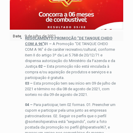
Date
9 de julho de 2021
REGULAMENTO PROMOÇÃO “DE TANQUE CHEIO
COM A 96”
01 –
A Promoção “DE TANQUE CHEIO
COM A 96” é de caráter recreativo/cultural, conforme
item II do artigo 3º da Lei 5.768 de 20/12/71 e
dispensa autorização do Ministério da Fazenda e da
Justiça.
02 –
Esta promoção não está vinculada à
compra e/ou aquisição de produtos e serviços e a
participação é gratuita.
03 –
Esta promoção tem seu início em 09 de julho de
2021 e término no dia 08 de agosto de 2021, com
sorteio no dia 09 de agosto de 2021.
04 –
Para participar, tem 02 formas. 01. Preencher um
cupom e participar pela urna junto as empresas
patrocinadoras. 02. Seguir os perfis que o perfil
@sorteiohiperativa está “seguindo”, curtir a foto
postada da promoção no perfil @hiperativa967, e
marcar um amigo nos comentários da mesma