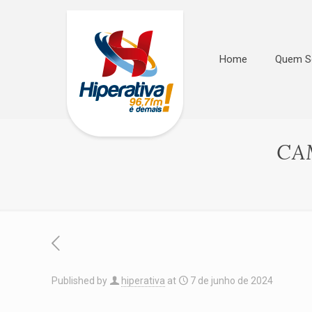
Home
Quem 
CA
Published by
hiperativa
at
7 de junho de 2024