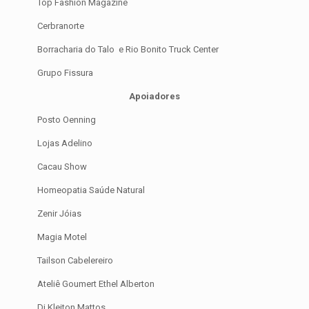
Top Fashion Magazine
Cerbranorte
Borracharia do Talo e Rio Bonito Truck Center
Grupo Fissura
Apoiadores
Posto Oenning
Lojas Adelino
Cacau Show
Homeopatia Saúde Natural
Zenir Jóias
Magia Motel
Tailson Cabelereiro
Ateliê Goumert Ethel Alberton
Dj Kleiton Mattos