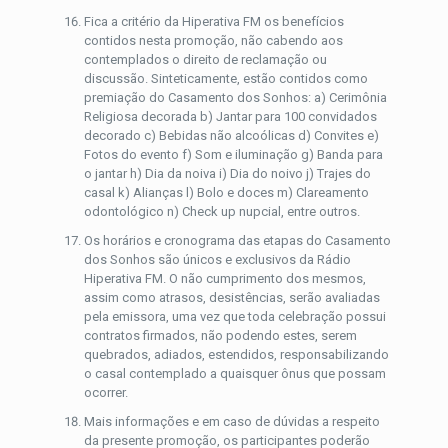
Fica a critério da Hiperativa FM os benefícios
contidos nesta promoção, não cabendo aos
contemplados o direito de reclamação ou
discussão. Sinteticamente, estão contidos como
premiação do Casamento dos Sonhos: a) Cerimônia
Religiosa decorada b) Jantar para 100 convidados
decorado c) Bebidas não alcoólicas d) Convites e)
Fotos do evento f) Som e iluminação g) Banda para
o jantar h) Dia da noiva i) Dia do noivo j) Trajes do
casal k) Alianças l) Bolo e doces m) Clareamento
odontológico n) Check up nupcial, entre outros.
Os horários e cronograma das etapas do Casamento
dos Sonhos são únicos e exclusivos da Rádio
Hiperativa FM. O não cumprimento dos mesmos,
assim como atrasos, desistências, serão avaliadas
pela emissora, uma vez que toda celebração possui
contratos firmados, não podendo estes, serem
quebrados, adiados, estendidos, responsabilizando
o casal contemplado a quaisquer ônus que possam
ocorrer.
Mais informações e em caso de dúvidas a respeito
da presente promoção, os participantes poderão