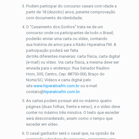
Podem participar do concurso casais com idade a
partir de 18 (dezoito) anos, perante comprovação
com documento de identidade;
O “Casamento dos Sonhos” trata-se de um
concurso onde os participantes de todo o Brasil,
poderão enviar uma carta ou vídeo, contando
sua história de amor para a Rádio Hiperativa FM. A
participação poderá ser feita
de três diferentes maneiras: carta física, carta digital
(e-mail) ou vídeo. Via carta física, a mesma deve ser
enviada para o endereço: Rua Senador Raulino
Horn, 305, Centro, Cep: 88750-000, Braço do
Norte/SC; Vídeos e carta digital pelo
site
www.hiperativafm.com.br
ou e-mail:
contato@
hiperativafm.com.br
.
As cartas podem possuir até no máximo quatro
páginas (duas folhas, frente e verso), e o vídeo deve
conter no máximo três minutos. O texto que exceder
será desconsiderado, assim como o tempo que
exceder em vídeo.
O casal ganhador será o casal que, na opinião da