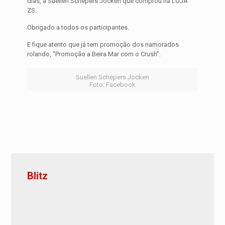
dias, a Suellen Schepers Jocken que comprou na LOJA
ZS.
Obrigado a todos os participantes.
E fique atento que já tem promoção dos namorados
rolando, “Promoção a Beira Mar com o Crush”.
Suellen Schepers Jocken
Foto: Facebook
Blitz